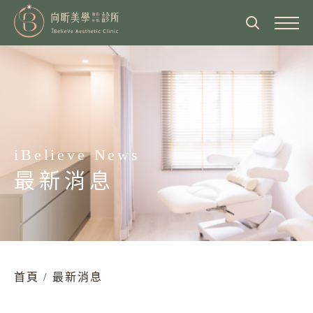
關於向昕
醫師介紹
最新消息
診所介紹
醫師專欄
iBelieve News
服務項目
營業時間
最新消息
醫美新知
眼部整形
美麗見證
交通方式
臉部整形、抗老化拉提
美麗分享
鄰近飯店住宿
熱門影音
鼻部整形
隆乳術前檢查院所
首頁
/
最新消息
體態雕塑
海外顧客就診流程
胸部整形