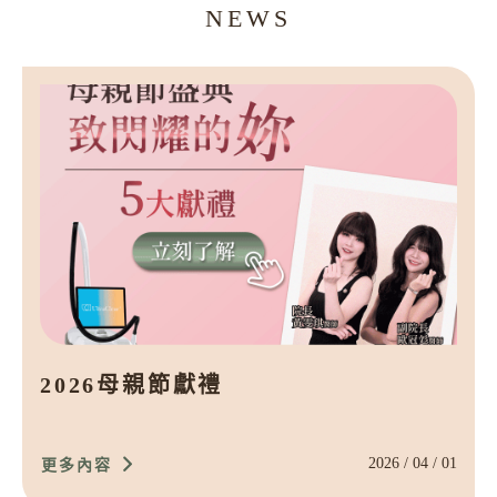
NEWS
音波/電波/雷射/微整注射
隆乳材質介紹
女性私密處
產後全方位修復
產後漏尿
改良式微創痔瘡
2026母親節獻禮
2026 / 04 / 01
更多內容