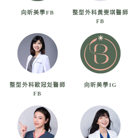
向昕美學FB
整型外科黃雯琪醫師
FB
整型外科歐冠彣醫師
向昕美學IG
FB