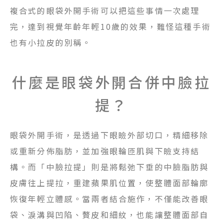
複合式的眼袋外開手術可以把這些事情一次處理
完，達到視覺年齡年輕10歲的效果，難怪這種手術
也有小拉皮的別稱。
什麼是眼袋外開合併中臉拉
提？
眼袋外開手術，是透過下眼瞼外部切口，精細移除
或重新分佈脂肪，並加強眼輪匝肌與下瞼支持結
構。而「中臉拉提」則是將鬆弛下垂的中臉脂肪與
皮膚往上提拉，重建蘋果肌位置，使整體面部輪廓
恢復年輕立體感。當兩者結合施作，不僅能改善眼
袋、淚溝與凹陷、贅皮和細紋，也能讓整體面部自