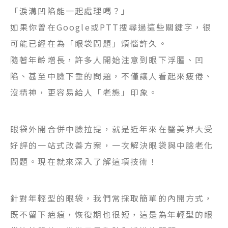
「淚溝凹陷能一起處理嗎？」
音波/電波/雷射/微整注射
如果你曾在Google或PTT搜尋過這些關鍵字，很
可能已經在為「眼袋問題」煩惱許久。
隆乳材質介紹
隨著年齡增長，許多人開始注意到眼下浮腫、凹
女性私密處
陷、甚至中臉下垂的問題，不僅讓人看起來疲倦、
產後全方位修復
沒精神，更容易給人「老態」印象。
產後漏尿
眼袋外開合併中臉拉提，就是近年來在醫美界大受
改良式微創痔瘡
好評的一站式改善方案，一次解決眼袋與中臉老化
問題。現在就來深入了解這項技術！
針對年輕型的眼袋，我們常採取簡單的內開方式，
既不留下疤痕，恢復期也很短，這是為年輕型的眼