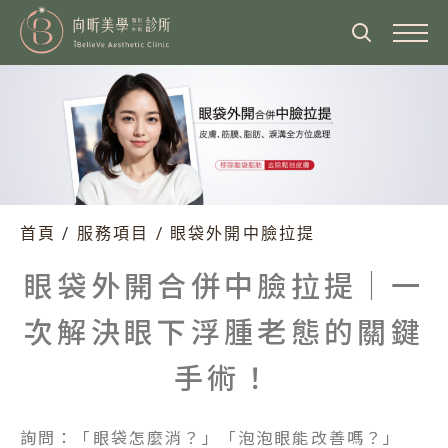
關於向昕
醫師介紹
最新消息
診所介紹
醫師專欄
首頁
/
服務項目
/
眼袋外開中臉拉提
服務項目
營業時間
醫美新知
眼袋外開合併中臉拉提｜一
眼部整形
美麗見證
交通方式
臉部整形、抗老化拉提
次解決眼下浮腫老態的關鍵
美麗分享
鄰近飯店住宿
熱門影音
鼻部整形
手術！
隆乳術前檢查院所
體態雕塑
海外顧客就診流程
詢問：「眼袋怎麼消？」「泡泡眼能改善嗎？」
胸部整形