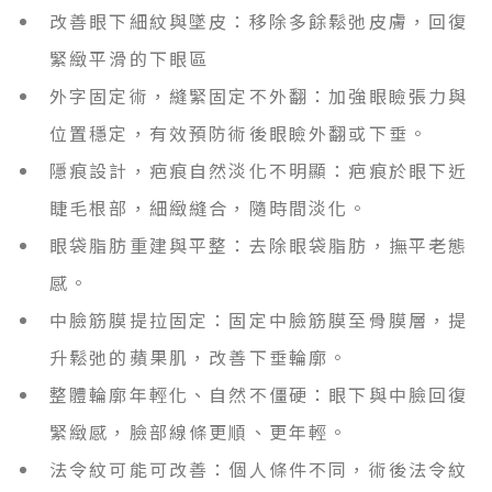
改善眼下細紋與墜皮：移除多餘鬆弛皮膚，回復
緊緻平滑的下眼區
外字固定術，縫緊固定不外翻：加強眼瞼張力與
位置穩定，有效預防術後眼瞼外翻或下垂。
隱痕設計，疤痕自然淡化不明顯：疤痕於眼下近
睫毛根部，細緻縫合，隨時間淡化。
眼袋脂肪重建與平整：去除眼袋脂肪，撫平老態
感。
中臉筋膜提拉固定：固定中臉筋膜至骨膜層，提
升鬆弛的蘋果肌，改善下垂輪廓。
整體輪廓年輕化、自然不僵硬：眼下與中臉回復
緊緻感，臉部線條更順、更年輕。
法令紋可能可改善：個人條件不同，術後法令紋