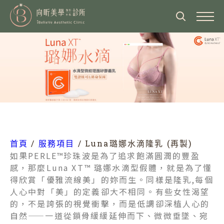
關於向昕
醫師介紹
最新消息
診所介紹
醫師專欄
服務項目
營業時間
醫美新知
眼部整形
首頁
/
服務項目
/
Luna璐娜水滴隆乳 (再製)
美麗見證
交通方式
如果PERLE™珍珠波是為了追求飽滿圓潤的豐盈
臉部整形、抗老化拉提
美麗分享
感，那麼Luna XT™ 璐娜水滴型假體，就是為了懂
鄰近飯店住宿
熱門影音
得欣賞「優雅流線美」的妳而生。同樣是隆乳,每個
鼻部整形
人心中對「美」的定義卻大不相同。有些女性渴望
隆乳術前檢查院所
的，不是誇張的視覺衝擊，而是低調卻深植人心的
體態雕塑
海外顧客就診流程
自然——一道從鎖骨緩緩延伸而下、微微垂墜、宛
胸部整形