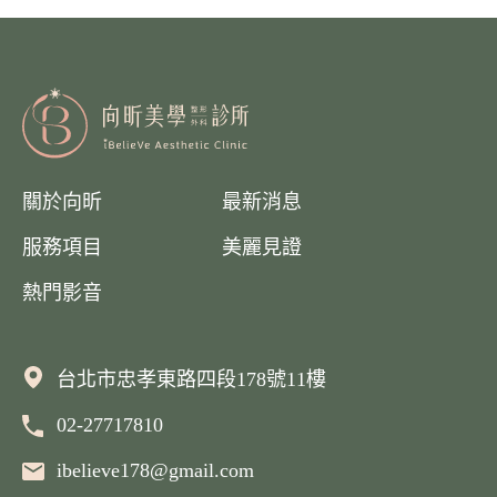
關於向昕
最新消息
服務項目
美麗見證
熱門影音
台北市忠孝東路四段178號11樓
02-27717810
聯絡我們
ibelieve178@gmail.com