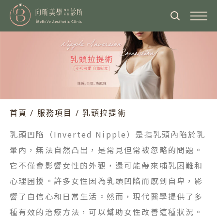
關於向昕
醫師介紹
最新消息
診所介紹
醫師專欄
首頁
/
服務項目
/
乳頭拉提術
服務項目
營業時間
醫美新知
眼部整形
乳頭凹陷（Inverted Nipple）是指乳頭內陷於乳
美麗見證
交通方式
暈內，無法自然凸出，是常見但常被忽略的問題。
臉部整形、抗老化拉提
美麗分享
鄰近飯店住宿
它不僅會影響女性的外觀，還可能帶來哺乳困難和
熱門影音
鼻部整形
心理困擾。許多女性因為乳頭凹陷而感到自卑，影
隆乳術前檢查院所
響了自信心和日常生活。然而，現代醫學提供了多
體態雕塑
海外顧客就診流程
種有效的治療方法，可以幫助女性改善這種狀況。
胸部整形