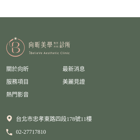
關於向昕
最新消息
服務項目
美麗見證
熱門影音
台北市忠孝東路四段178號11樓
02-27717810
聯絡我們