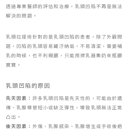
透過專業醫師的評估和治療，乳頭凹陷不再是無法
音波/電波/雷射/微整注射
解決的問題。
隆乳材質介紹
乳頭拉提術針對的是乳頭凹陷的患者，除了外觀問
女性私密處
題，凹陷的乳頭容易藏汙納垢，不易清潔，需要哺
產後全方位修復
乳的時候，也不利親餵，只能用擠乳器集奶來瓶餵
寶寶。
產後漏尿
改良式微創痔瘡
乳頭凹陷的原因
先天因素：
許多乳頭凹陷是先天性的，可能由於遺
傳、乳腺導管短小或缺乏彈性，導致乳頭無法正常
凸出。
後天因素：
外傷、乳腺感染、乳腺增生或手術後疤