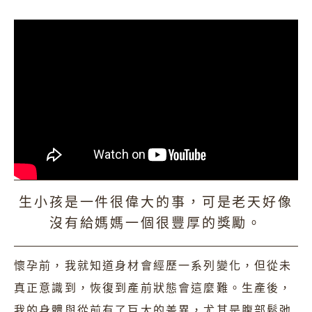
音波/電波/雷射/微整注射
隆乳材質介紹
女性私密處
產後全方位修復
產後漏尿
改良式微創痔瘡
生小孩是一件很偉大的事，可是老天好像
沒有給媽媽一個很豐厚的獎勵。
懷孕前，我就知道身材會經歷一系列變化，但從未
真正意識到，恢復到產前狀態會這麼難。生產後，
我的身體與從前有了巨大的差異，尤其是腹部鬆弛