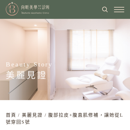
關於向昕
醫師介紹
最新消息
診所介紹
醫師專欄
Beauty Story
服務項目
營業時間
美麗見證
醫美新知
眼部整形
美麗見證
交通方式
臉部整形、抗老化拉提
美麗分享
鄰近飯店住宿
熱門影音
鼻部整形
隆乳術前檢查院所
首頁
/
美麗見證
/
腹部拉皮+腹直肌修補，讓她從L
體態雕塑
號穿回S號
海外顧客就診流程
胸部整形