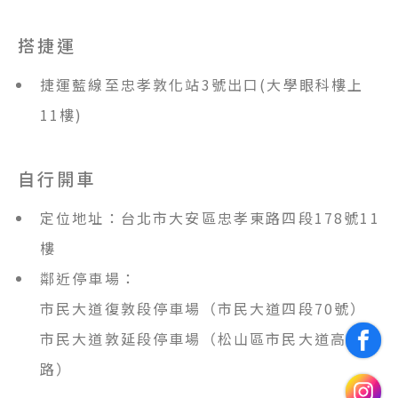
音波/電波/雷射/微整注射
搭捷運
隆乳材質介紹
捷運藍線至忠孝敦化站3號出口(大學眼科樓上
11樓)
女性私密處
產後全方位修復
自行開車
產後漏尿
定位地址：台北市大安區忠孝東路四段178號11
改良式微創痔瘡
樓
鄰近停車場：
市民大道復敦段停車場（市民大道四段70號）
市民大道敦延段停車場（松山區市民大道高架道
路）