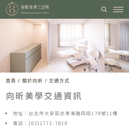
關於向昕
醫師介紹
最新消息
診所介紹
醫師專欄
服務項目
營業時間
醫美新知
眼部整形
首頁
/
關於向昕
/
交通方式
美麗見證
交通方式
臉部整形、抗老化拉提
向昕美學交通資訊
美麗分享
鄰近飯店住宿
熱門影音
鼻部整形
隆乳術前檢查院所
地址：台北市大安區忠孝東路四段178號11樓
體態雕塑
海外顧客就診流程
電話：(02)2771-7810
胸部整形