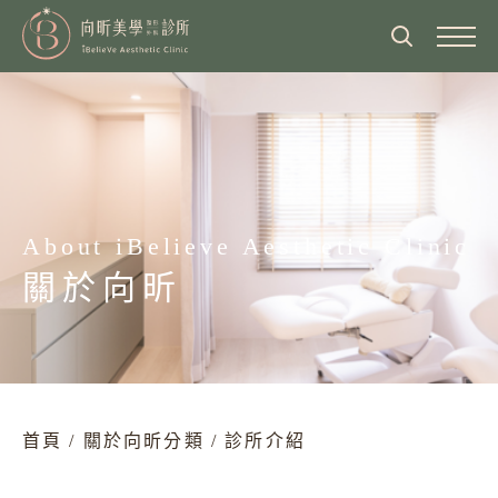
關於向昕
醫師介紹
最新消息
診所介紹
醫師專欄
About iBelieve Aesthetic Clinic
服務項目
營業時間
關於向昕
醫美新知
眼部整形
美麗見證
交通方式
臉部整形、抗老化拉提
美麗分享
鄰近飯店住宿
熱門影音
鼻部整形
隆乳術前檢查院所
首頁
/
關於向昕分類
/
診所介紹
體態雕塑
海外顧客就診流程
胸部整形